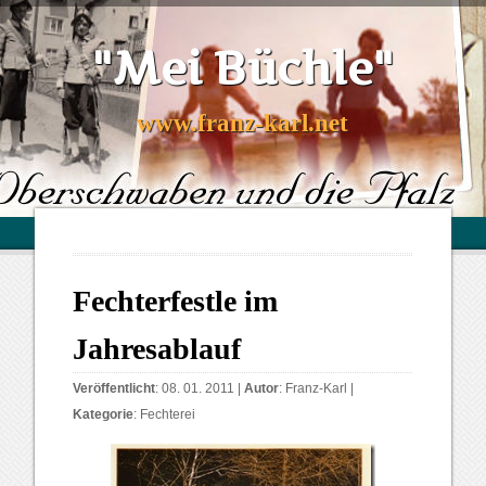
"Mei Büchle"
www.franz-karl.net
Fechterfestle im
Jahresablauf
Veröffentlicht
: 08. 01. 2011 |
Autor
:
Franz-Karl
|
Kategorie
:
Fechterei