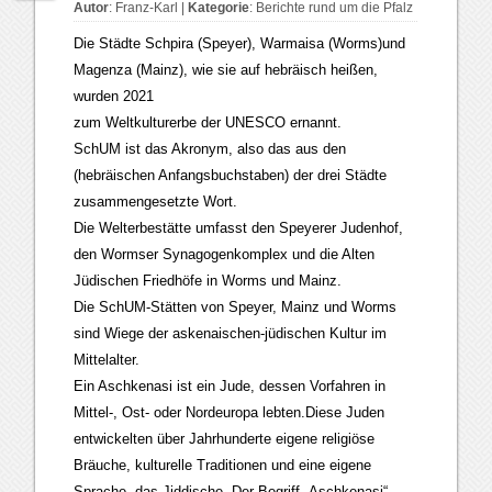
Autor
:
Franz-Karl
|
Kategorie
:
Berichte rund um die Pfalz
Die Städte Schpira (Speyer), Warmaisa (Worms)und
Magenza (Mainz), wie sie auf hebräisch heißen,
wurden 2021
zum Weltkulturerbe der UNESCO ernannt.
SchUM ist das Akronym, also das aus den
(hebräischen Anfangsbuchstaben) der drei Städte
zusammengesetzte Wort.
Die Welterbestätte umfasst den Speyerer Judenhof,
den Wormser Synagogenkomplex und die Alten
Jüdischen Friedhöfe in Worms und Mainz.
Die SchUM-Stätten von Speyer, Mainz und Worms
sind Wiege der askenaischen-jüdischen Kultur im
Mittelalter.
Ein Aschkenasi ist ein Jude, dessen Vorfahren in
Mittel-, Ost- oder Nordeuropa lebten.Diese Juden
entwickelten über Jahrhunderte eigene religiöse
Bräuche, kulturelle Traditionen und eine eigene
Sprache, das Jiddische. Der Begriff „Aschkenasi“