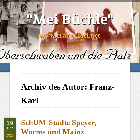
"Mei Büchle"
www.franz-karl.net
Archiv des Autor:
Franz-
Karl
SchUM-Städte Speyer,
19
APR.
Worms und Mainz
2026