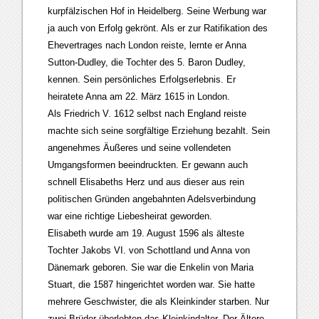
kurpfälzischen Hof in Heidelberg. Seine Werbung war
ja auch von Erfolg gekrönt. Als er zur Ratifikation des
Ehevertrages nach London reiste, lernte er Anna
Sutton-Dudley, die Tochter des 5. Baron Dudley,
kennen. Sein persönliches Erfolgserlebnis. Er
heiratete Anna am 22. März 1615 in London.
Als Friedrich V. 1612 selbst nach England reiste
machte sich seine sorgfältige Erziehung bezahlt. Sein
angenehmes Äußeres und seine vollendeten
Umgangsformen beeindruckten. Er gewann auch
schnell Elisabeths Herz und aus dieser aus rein
politischen Gründen angebahnten Adelsverbindung
war eine richtige Liebesheirat geworden.
Elisabeth wurde am 19. August 1596 als älteste
Tochter Jakobs VI. von Schottland und Anna von
Dänemark geboren. Sie war die Enkelin von Maria
Stuart, die 1587 hingerichtet worden war. Sie hatte
mehrere Geschwister, die als Kleinkinder starben. Nur
zwei Brüder überlebten das Kleinkindalter. Der Ältere,