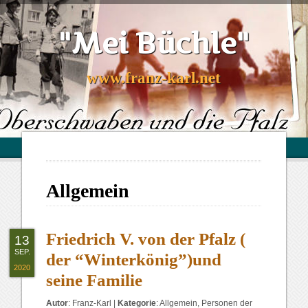
"Mei Büchle"
www.franz-karl.net
Allgemein
Friedrich V. von der Pfalz (
13
SEP.
der “Winterkönig”)und
2020
seine Familie
Autor
:
Franz-Karl
|
Kategorie
:
Allgemein
,
Personen der