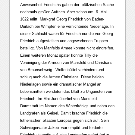
Anwesenheit Friedrichs gaben der pfälzischen Sache
nochmals großen Auftrieb. Aber schon am 6. Mai
1622 erlitt Markgraf Georg Friedrich von Baden-
Durlach bei Wimpfen eine vernichtende Niederlage. In
dieser Schlacht waren für Friedrich nur die von Georg
Friedrich aufgestellten und angeworbenen Truppen
beteiligt. Von Manfelds Armee konnte nicht eingreifen.
Einen weiteren Monat später konnte Tilly die
Vereinigung der Armeen von Mansfeld und Christians
von Braunschweig –Wolfenbüttel verhindern und
schlug auch die Armee Christians. Diese beiden
Niederlagen sowie ein dramatischer Mangel an
Lebensmitteln wendeten das Blatt zu Ungunsten von
Friedrich. Im Mai Juni überfiel von Mansfeld
Darmstadt im Namen des Winterkönigs und nahm den
Landgrafen als Geisel. Damit brachte Friedrich die
lutherischen Staaten Europas gegen sich auf. Sein
Schwiegervater Jakob war empört und forderte
Friedrich ultimativ auf, den Landgrafen sofort frei zu