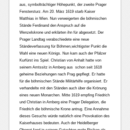
aus, symbolträchtiger Höhepunkt, der zweite Prager
Fenstersturz. Am 20. März 1619 starb Kaiser
Matthias in Wien. Nun verweigerten die böhmischen
Stände Ferdinand den Anspruch auf die
Wenzelskrone und erklärten ihn für abgesetzt. Der
Prager Landtag verabschiedete eine neue
Ständeverfassung für Böhmen,wichtigster Punkt die
Wahl eine neuen Königs. Nun kam auch der Pfälzer
Kurfürst ins Spiel. Christian von Anhalt hatte von
seinem Amtssitz in Amberg aus schon seit 1618
geheime Beziehungen nach Prag gepflegt. Er hatte
für die böhmischen Stände Militärhilfe organisiert. Er
verhandelte mit den Ständen auch über die Krönung
eines neuen Monarchen. Mitte 1619 empfing Friedrich
und Christian in Amberg eine Prager Delegation, die
Friedrich die böhmische Krone antrug. Eine Annahme
dieses Gesuchs würde natürlich eine Provokation des
Kaiserhauses bedeuten. Auch der Heidelberger
Oberrat fand in seinem Gutachten mehr Risiken als