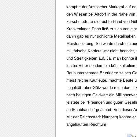
kämpfte der Ansbacher Markgraf auf der
den Wiesen bei Altdorf in der Nähe von
zerschmetterte die rechte Hand von Göt
Krankenlager. Dann ließ er sich von ei
dahin gab es nur schlichte Metallhaken
Meisterleistung. Sie wurde durch ein 
militärische Karriere war nicht beendet, 
und Streitigkeiten auf. Ja, man könnte 
letzter Ritter sondern ein kühl kalkulier
Raubunternehmer. Er erklärte seinen Ge
meist reiche Kaufleute, machte Beute 
Legalität, aber Götz wurde reich damit.
nach heutigen Geldwert ein Millionenve
leistete bei “Freunden und guten Gesell
undRaubhandel” geächtet. Von dieser Ac
Mit der Reichsstadt Nürnberg konnte er 
angehäuften Reichtum