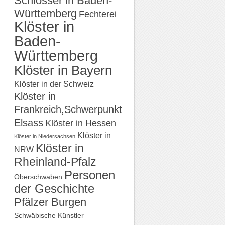
Schlösser in Baden-
Württemberg
Fechterei
Klöster in
Baden-
Württemberg
Klöster in Bayern
Klöster in der Schweiz
Klöster in
Frankreich,Schwerpunkt
Elsass
Klöster in Hessen
Klöster in
Klöster in Niedersachsen
Klöster in
NRW
Rheinland-Pfalz
Personen
Oberschwaben
der Geschichte
Pfälzer Burgen
Schwäbische Künstler