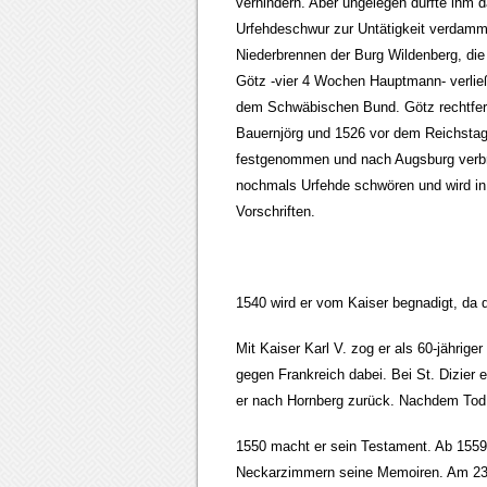
verhindern. Aber ungelegen dürfte ihm
Urfehdeschwur zur Untätigkeit verdamm
Niederbrennen der Burg Wildenberg, die
Götz -vier 4 Wochen Hauptmann- verließ
dem Schwäbischen Bund. Götz rechtfert
Bauernjörg und 1526 vor dem Reichstag 
festgenommen und nach Augsburg verbrac
nochmals Urfehde schwören und wird in H
Vorschriften.
1540 wird er vom Kaiser begnadigt, da d
Mit Kaiser Karl V. zog er als 60-jährig
gegen Frankreich dabei. Bei St. Dizier
er nach Hornberg zurück. Nachdem Tod 
1550 macht er sein Testament. Ab 1559 di
Neckarzimmern seine Memoiren. Am 23. Ju