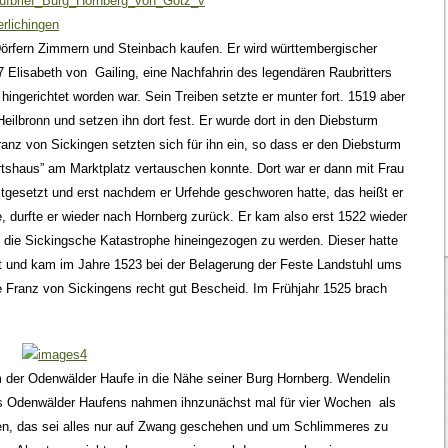
Dörfern Zimmern und Steinbach kaufen. Er wird württembergischer
 Elisabeth von Gailing, eine Nachfahrin des legendären Raubritters
 hingerichtet worden war. Sein Treiben setzte er munter fort. 1519 aber
Heilbronn und setzen ihn dort fest. Er wurde dort in den Diebsturm
anz von Sickingen setzten sich für ihn ein, so dass er den Diebsturm
irtshaus” am Marktplatz vertauschen konnte. Dort war er dann mit Frau
estgesetzt und erst nachdem er Urfehde geschworen hatte, das heißt er
, durfte er wieder nach Hornberg zurück. Er kam also erst 1522 wieder
 in die Sickingsche Katastrophe hineingezogen zu werden. Dieser hatte
st und kam im Jahre 1523 bei der Belagerung der Feste Landstuhl ums
 Franz von Sickingens recht gut Bescheid. Im Frühjahr 1525 brach
m der Odenwälder Haufe in die Nähe seiner Burg Hornberg. Wendelin
des Odenwälder Haufens nahmen ihnzunächst mal für vier Wochen als
en, das sei alles nur auf Zwang geschehen und um Schlimmeres zu