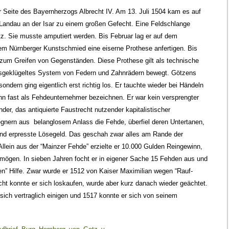
 Seite des Bayernherzogs Albrecht IV. Am 13. Juli 1504 kam es auf
 Landau an der Isar zu einem großen Gefecht. Eine Feldschlange
z. Sie musste amputiert werden. Bis Februar lag er auf dem
nem Nürnberger Kunstschmied eine eiserne Prothese anfertigen. Bis
 zum Greifen von Gegenständen. Diese Prothese gilt als technische
ausgeklügeltes System von Federn und Zahnrädern bewegt. Götzens
sondern ging eigentlich erst richtig los. Er tauchte wieder bei Händeln
ihn fast als Fehdeunternehmer bezeichnen. Er war kein versprengter
ender, das antiquierte Faustrecht nutzender kapitalistischer
gnern aus belanglosem Anlass die Fehde, überfiel deren Untertanen,
und erpresste Lösegeld. Das geschah zwar alles am Rande der
 Allein aus der “Mainzer Fehde” erzielte er 10.000 Gulden Reingewinn,
rmögen. In sieben Jahren focht er in eigener Sache 15 Fehden aus und
en” Hilfe. Zwar wurde er 1512 von Kaiser Maximilian wegen “Rauf-
ht konnte er sich loskaufen, wurde aber kurz danach wieder geächtet.
sich vertraglich einigen und 1517 konnte er sich von seinem