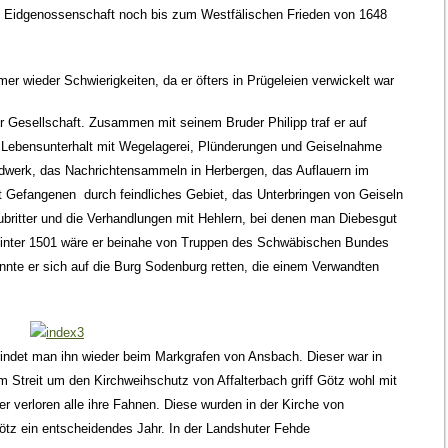
 die Eidgenossenschaft noch bis zum Westfälischen Frieden von 1648
r wieder Schwierigkeiten, da er öfters in Prügeleien verwickelt war
r Gesellschaft. Zusammen mit seinem Bruder Philipp traf er auf
 Lebensunterhalt mit Wegelagerei, Plünderungen und Geiselnahme
andwerk, das Nachrichtensammeln in Herbergen, das Auflauern im
t Gefangenen durch feindliches Gebiet, das Unterbringen von Geiseln
britter und die Verhandlungen mit Hehlern, bei denen man Diebesgut
inter 1501 wäre er beinahe von Truppen des Schwäbischen Bundes
nnte er sich auf die Burg Sodenburg retten, die einem Verwandten
findet man ihn wieder beim Markgrafen von Ansbach. Dieser war in
Im Streit um den Kirchweihschutz von Affalterbach griff Götz wohl mit
r verloren alle ihre Fahnen. Diese wurden in der Kirche von
ötz ein entscheidendes Jahr. In der Landshuter Fehde