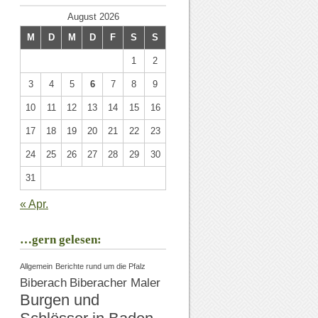
August 2026
M
D
M
D
F
S
S
1
2
3
4
5
6
7
8
9
10
11
12
13
14
15
16
17
18
19
20
21
22
23
24
25
26
27
28
29
30
31
« Apr.
…gern gelesen:
Allgemein
Berichte rund um die Pfalz
Biberach
Biberacher Maler
Burgen und