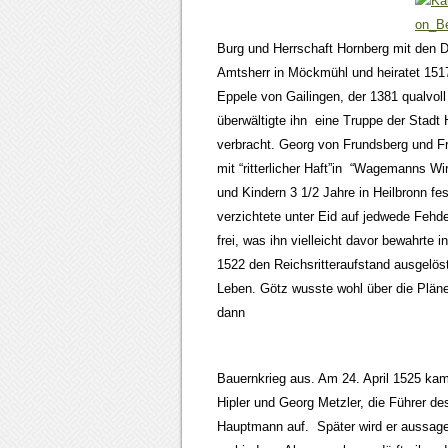
Burg und Herrschaft Hornberg mit den 
Amtsherr in Möckmühl und heiratet 1517
Eppele von Gailingen, der 1381 qualvoll
überwältigte ihn eine Truppe der Stadt 
verbracht. Georg von Frundsberg und Fr
mit “ritterlicher Haft”in “Wagemanns W
und Kindern 3 1/2 Jahre in Heilbronn f
verzichtete unter Eid auf jedwede Fehde
frei, was ihn vielleicht davor bewahrte
1522 den Reichsritteraufstand ausgelö
Leben. Götz wusste wohl über die Pläne
dann
Bauernkrieg aus. Am 24. April 1525 ka
Hipler und Georg Metzler, die Führer 
Hauptmann auf. Später wird er aussag