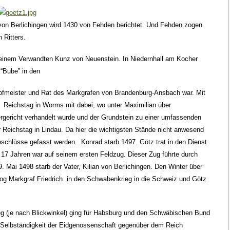
on Berlichingen wird 1430 von Fehden berichtet. Und Fehden zogen
 Ritters.
ei einem Verwandten Kunz von Neuenstein. In Niedernhall am Kocher
 “Bube” in den
Hofmeister und Rat des Markgrafen von Brandenburg-Ansbach war. Mit
 Reichstag in Worms mit dabei, wo unter Maximilian über
gericht verhandelt wurde und der Grundstein zu einer umfassenden
 Reichstag in Lindau. Da hier die wichtigsten Stände nicht anwesend
schlüsse gefasst werden. Konrad starb 1497. Götz trat in den Dienst
17 Jahren war auf seinem ersten Feldzug. Dieser Zug führte durch
 Mai 1498 starb der Vater, Kilian von Berlichingen. Den Winter über
zog Markgraf Friedrich in den Schwabenkrieg in die Schweiz und Götz
g (je nach Blickwinkel) ging für Habsburg und den Schwäbischen Bund
e Selbständigkeit der Eidgenossenschaft gegenüber dem Reich