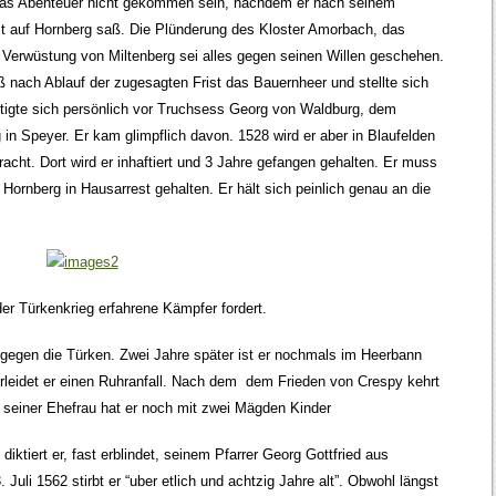
 das Abenteuer nicht gekommen sein, nachdem er nach seinem
t auf Hornberg saß. Die Plünderung des Kloster Amorbach, das
 Verwüstung von Miltenberg sei alles gegen seinen Willen geschehen.
 nach Ablauf der zugesagten Frist das Bauernheer und stellte sich
igte sich persönlich vor Truchsess Georg von Waldburg, dem
in Speyer. Er kam glimpflich davon. 1528 wird er aber in Blaufelden
ht. Dort wird er inhaftiert und 3 Jahre gefangen gehalten. Er muss
ornberg in Hausarrest gehalten. Er hält sich peinlich genau an die
er Türkenkrieg erfahrene Kämpfer fordert.
er gegen die Türken. Zwei Jahre später ist er nochmals im Heerbann
 erleidet er einen Ruhranfall. Nach dem dem Frieden von Crespy kehrt
seiner Ehefrau hat er noch mit zwei Mägden Kinder
ktiert er, fast erblindet, seinem Pfarrer Georg Gottfried aus
li 1562 stirbt er “uber etlich und achtzig Jahre alt”. Obwohl längst