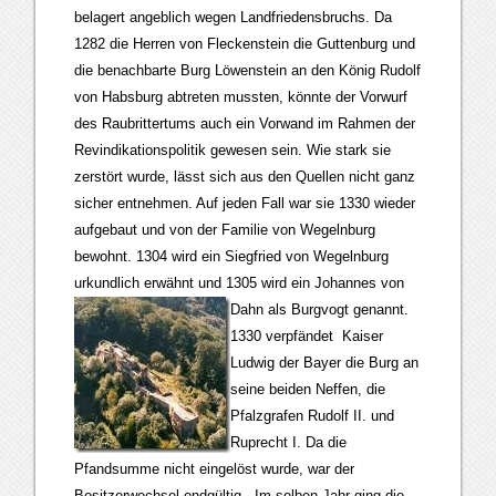
belagert angeblich wegen Landfriedensbruchs. Da
1282 die Herren von Fleckenstein die Guttenburg und
die benachbarte Burg Löwenstein an den König Rudolf
von Habsburg abtreten mussten, könnte der Vorwurf
des Raubrittertums auch ein Vorwand im Rahmen der
Revindikationspolitik gewesen sein. Wie stark sie
zerstört wurde, lässt sich aus den Quellen nicht ganz
sicher entnehmen. Auf jeden Fall war sie 1330 wieder
aufgebaut und von der Familie von Wegelnburg
bewohnt. 1304 wird ein Siegfried von Wegelnburg
urkundlich erwähnt und 1305 wird ein Johannes von
Dahn als Burgvogt genannt.
1330 verpfändet Kaiser
Ludwig der Bayer die Burg an
seine beiden Neffen, die
Pfalzgrafen Rudolf II. und
Ruprecht I. Da die
Pfandsumme nicht eingelöst wurde, war der
Besitzerwechsel endgültig. Im selben Jahr ging die