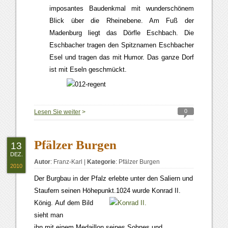
imposantes Baudenkmal mit wunderschönem
Blick über die Rheinebene. Am Fuß der
Madenburg liegt das Dörfle Eschbach. Die
Eschbacher tragen den Spitznamen Eschbacher
Esel und tragen das mit Humor. Das ganze Dorf
ist mit Eseln geschmückt.
0
Lesen Sie weiter
>
Pfälzer Burgen
13
DEZ.
Autor
:
Franz-Karl
|
Kategorie
:
Pfälzer Burgen
2010
Der Burgbau in der Pfalz erlebte unter den Saliern und
Staufern seinen Höhepunkt.1024 wurde Konrad II.
König.
Auf dem Bild
sieht man
ihn mit einem Medaillon seines Sohnes und