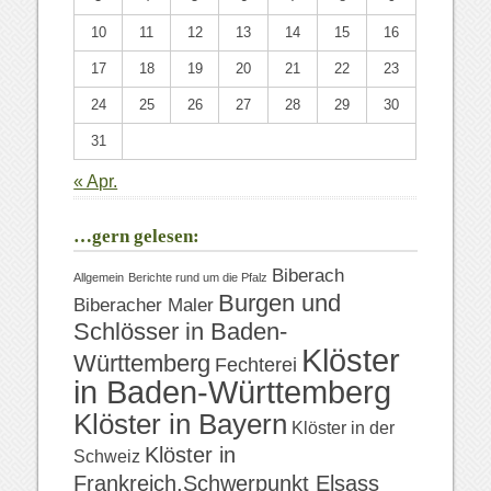
10
11
12
13
14
15
16
17
18
19
20
21
22
23
24
25
26
27
28
29
30
31
« Apr.
…gern gelesen:
Biberach
Allgemein
Berichte rund um die Pfalz
Burgen und
Biberacher Maler
Schlösser in Baden-
Klöster
Württemberg
Fechterei
in Baden-Württemberg
Klöster in Bayern
Klöster in der
Klöster in
Schweiz
Frankreich,Schwerpunkt Elsass