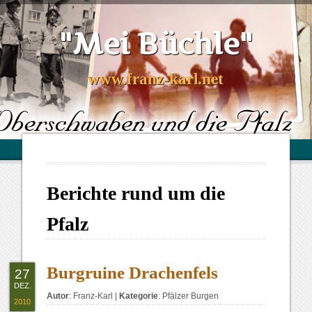
"Mei Büchle"
www.franz-karl.net
Berichte rund um die
Pfalz
Burgruine Drachenfels
27
DEZ.
Autor
:
Franz-Karl
|
Kategorie
:
Pfälzer Burgen
2010