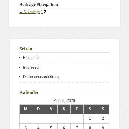
Beiträge Navigation
← Vorherige
1
2
Seiten
Einleitung
Impressum
Datenschutzerklärung
Kalender
August 2026
M
D
M
D
F
S
S
1
2
3
4
5
6
7
8
9