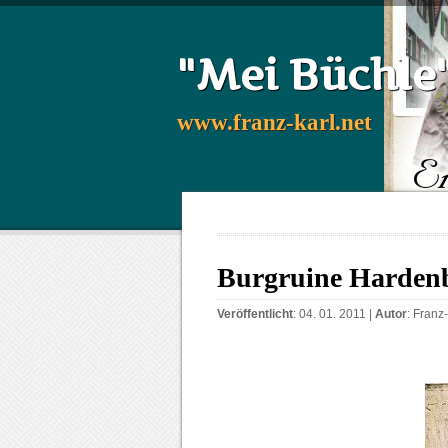
"Mei Büchle
www.franz-karl.net
Burgruine Harden
Veröffentlicht
: 04. 01. 2011 |
Autor
:
Franz-