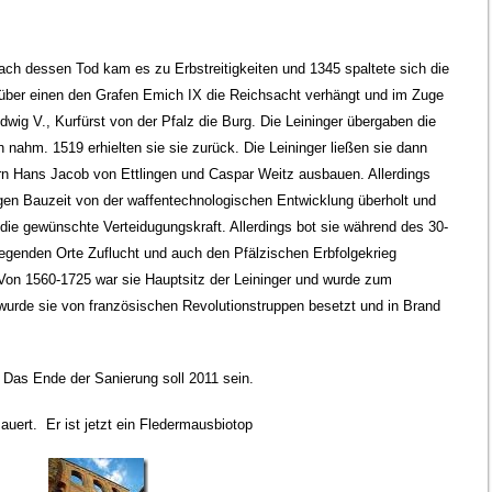
ach dessen Tod kam es zu Erbstreitigkeiten und 1345 spaltete sich die
 über einen den Grafen Emich IX die Reichsacht verhängt und im Zuge
wig V., Kurfürst von der Pfalz die Burg. Die Leininger übergaben die
nahm. 1519 erhielten sie sie zurück. Die Leininger ließen sie dann
 Hans Jacob von Ettlingen und Caspar Weitz ausbauen. Allerdings
igen Bauzeit von der waffentechnologischen Entwicklung überholt und
 die gewünschte Verteidugungskraft. Allerdings bot sie während des 30-
egenden Orte Zuflucht und auch den Pfälzischen Erbfolgekrieg
Von 1560-1725 war sie Hauptsitz der Leininger und wurde zum
urde sie von französischen Revolutionstruppen besetzt und in Brand
 Das Ende der Sanierung soll 2011 sein.
uert. Er ist jetzt ein Fledermausbiotop