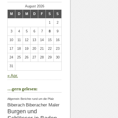
August 2026
M
D
M
D
F
S
S
1
2
3
4
5
6
7
8
9
10
11
12
13
14
15
16
17
18
19
20
21
22
23
24
25
26
27
28
29
30
31
« Apr.
…gern gelesen:
Allgemein
Berichte rund um die Pfalz
Biberach
Biberacher Maler
Burgen und