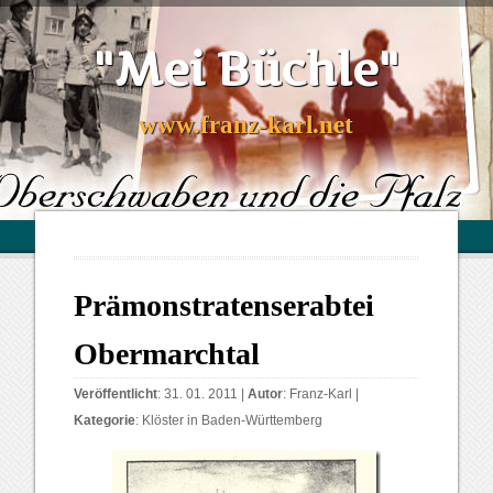
"Mei Büchle"
www.franz-karl.net
Prämonstratenserabtei
Obermarchtal
Veröffentlicht
: 31. 01. 2011 |
Autor
:
Franz-Karl
|
Kategorie
:
Klöster in Baden-Württemberg