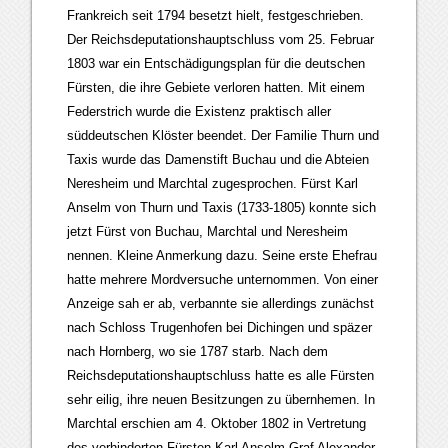
Frankreich seit 1794 besetzt hielt, festgeschrieben.
Der Reichsdeputationshauptschluss vom 25. Februar
1803 war ein Entschädigungsplan für die deutschen
Fürsten, die ihre Gebiete verloren hatten. Mit einem
Federstrich wurde die Existenz praktisch aller
süddeutschen Klöster beendet. Der Familie Thurn und
Taxis wurde das Damenstift Buchau und die Abteien
Neresheim und Marchtal zugesprochen. Fürst Karl
Anselm von Thurn und Taxis (1733-1805) konnte sich
jetzt Fürst von Buchau, Marchtal und Neresheim
nennen. Kleine Anmerkung dazu. Seine erste Ehefrau
hatte mehrere Mordversuche unternommen. Von einer
Anzeige sah er ab, verbannte sie allerdings zunächst
nach Schloss Trugenhofen bei Dichingen und späzer
nach Hornberg, wo sie 1787 starb. Nach dem
Reichsdeputationshauptschluss hatte es alle Fürsten
sehr eilig, ihre neuen Besitzungen zu übernhemen. In
Marchtal erschien am 4. Oktober 1802 in Vertretung
des verhinderten Fürsten Karl Anselm Graf Alexander