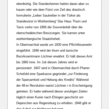
ebenbürtig. Die Standesherren hatten daran aber zu
kauen oder wie deer Fürst von Zeil das drastisch
formulierte „Lieber Sautreiber in der Türkei als
Standesürst in Württemberg“ Das Haus Thurn und
Taxis verlor nun 1806 die Souveränität über die
oberschwäbischen Besizungen. Sie kamen unter
württembergische Staatshoheit.
In Obermarchtal wurde um 1830 eine Pflichtfeuerwehr
eingeführt. 1846 wird der thurn und taxische
Bezirksamtmann Löchner erwähnt. Er hält dieses Amt
bis 1860 inne. Im Juli diesen Jahres wird er
pensioniert. 1847 wird in Obermarchtal durch Pfarrer
Schefold eine Sparkasse gegründet „zur Förderung
der Sparsamkeit und Hebung des Kredits“ Während
der 48-er Revolution warist Löchner r in Erscheinigung
getreten. Er hatte während dieser unruhigen Zeiten
täglich einen Kurier nach Ehingen geschickt um
Depeschen aus Regensburg zu erhalten. 1848 gibt er
den Aufruf zur Huldigung bekannt.