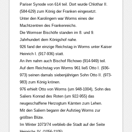
Pariser Synode von 614 teil. Dort wurde Chlothar II.
(584-629) zum König der Franken eingesetzt.
Unter den Karolingern war Worms eines der
Machtzentren des Frankenreichs.
Die Wormser Bischöfe standen im 8. und 9.
Jahrhundert dem Königshof nahe.
926 fand der einzige Reichstag in Worms unter Kaiser
Heinrich I. (917-936) statt.
An ihm nahm auch Bischof Richowo (914-949) teil.
Auf dem Reichstag von Worms 961 ließ Otto I. (936-
973) seinen damals siebenjährigen Sohn Otto II. (973-
983) zum König krönen.
976 erhielt Otto von Worms (um 948-1004), Sohn des
Saliers Konrad des Roten (um 922-955) das
neugeschaffene Herzogtum Kärnten zum Lehen.
Mit den Saliern begann der Aufstieg Worms zur
größten Blüte.
Im Winter 1073/74 verblieb die Stadt auf der Seite
Heinrichs IV. (1056-1105)