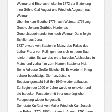
Weimar und Eisenach holte ihn 1772 zur Erziehung
ihrer Söhne Carl August und Friedrich Augustin nach
Weimar.
Über ihn kam Goethe 1775 nach Weimar. 1776 zog
Goethe Johann Gottfried Herder als
Generalsuperintendenten nach Weimar. Dann folgte
Schiller aus Jena.
1737 erwarb von Stadion in Mainz das Palais des
Lothar Franz von Rollingen, der sich mit dem Bau
ruiniert hatte. Es war das erste barocke Adelspalais in
Mainz und verhalf im zum Namen Stadioner Hof.
Seine Adresse Große Bleiche 15. Er wurde im Krieg
schwer beschädigt. Die französische
Besatzungsmacht ließ ihn 1949 wieder aufbauen.
Zu Beginn der 1990-er Jahre wurde er renoviert und
die barocken Fassaden mit ihrer ursprünglichen
Farbgebung wieder hergestellt.
Der letzte Kurfürst von Mainz Friedrich Karl Joseph
von Erthal (1774-1802) trat am 4. August 1792 dem