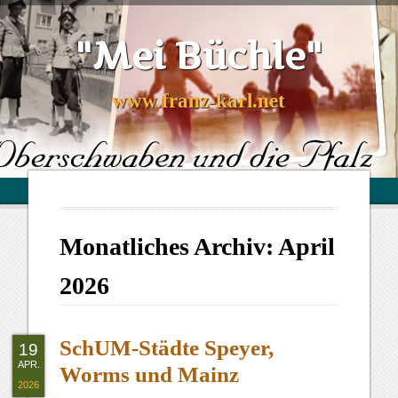
"Mei Büchle"
www.franz-karl.net
Monatliches Archiv:
April
2026
SchUM-Städte Speyer,
19
APR.
Worms und Mainz
2026