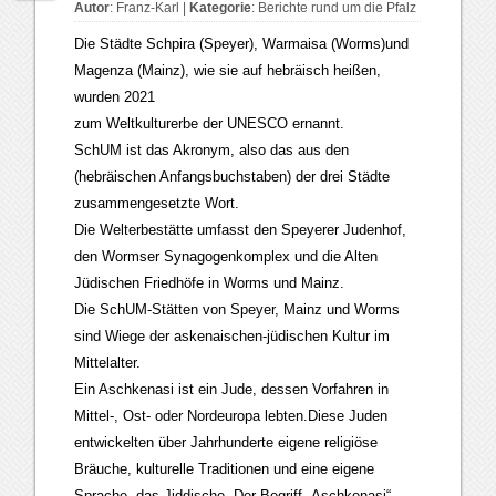
Autor
:
Franz-Karl
|
Kategorie
:
Berichte rund um die Pfalz
Die Städte Schpira (Speyer), Warmaisa (Worms)und
Magenza (Mainz), wie sie auf hebräisch heißen,
wurden 2021
zum Weltkulturerbe der UNESCO ernannt.
SchUM ist das Akronym, also das aus den
(hebräischen Anfangsbuchstaben) der drei Städte
zusammengesetzte Wort.
Die Welterbestätte umfasst den Speyerer Judenhof,
den Wormser Synagogenkomplex und die Alten
Jüdischen Friedhöfe in Worms und Mainz.
Die SchUM-Stätten von Speyer, Mainz und Worms
sind Wiege der askenaischen-jüdischen Kultur im
Mittelalter.
Ein Aschkenasi ist ein Jude, dessen Vorfahren in
Mittel-, Ost- oder Nordeuropa lebten.Diese Juden
entwickelten über Jahrhunderte eigene religiöse
Bräuche, kulturelle Traditionen und eine eigene
Sprache, das Jiddische. Der Begriff „Aschkenasi“