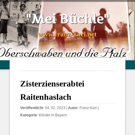
"Mei Büchle"
www.franz-karl.net
Zisterzienserabtei
Raitenhaslach
Veröffentlicht
: 04. 02. 2023 |
Autor
:
Franz-Karl
|
Kategorie
:
Klöster in Bayern