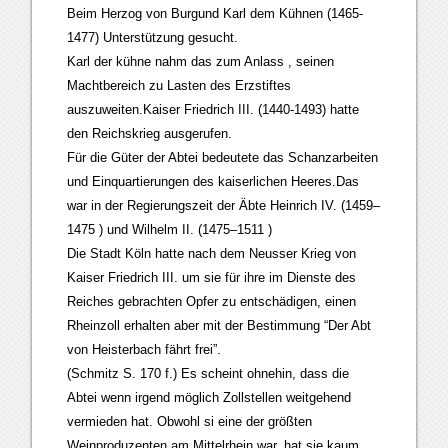
Beim Herzog von Burgund Karl dem Kühnen (1465-
1477) Unterstützung gesucht.
Karl der kühne nahm das zum Anlass , seinen
Machtbereich zu Lasten des Erzstiftes
auszuweiten.Kaiser Friedrich III. (1440-1493) hatte
den Reichskrieg ausgerufen.
Für die Güter der Abtei bedeutete das Schanzarbeiten
und Einquartierungen des kaiserlichen Heeres.Das
war in der Regierungszeit der Äbte Heinrich IV. (1459–
1475 ) und Wilhelm II. (1475–1511 )
Die Stadt Köln hatte nach dem Neusser Krieg von
Kaiser Friedrich III. um sie für ihre im Dienste des
Reiches gebrachten Opfer zu entschädigen, einen
Rheinzoll erhalten aber mit der Bestimmung “Der Abt
von Heisterbach fährt frei”.
(Schmitz S. 170 f.) Es scheint ohnehin, dass die
Abtei wenn irgend möglich Zollstellen weitgehend
vermieden hat. Obwohl si eine der größten
Weinproduzenten am Mittelrhein war, hat sie kaum