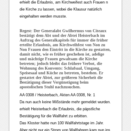
erhielt die Erlaubnis, am Kirchweifest auch Frauen n
die Kirche zu lassen, wobei die Klausur natürlich
eingehalten werden musste.
Regest: Der Generalabt Gwilhermus von Citeaux
bestätigt dem Abt und der Abtei Heisterbach im
Auftrag des Generalkapitels für immer die früher
erteilte Erlaubnis, am Kirchweihfest von Non zu
Non Frauen den Eintritt in die Kirche zu gestatten,
damit nicht, wie es früher geschehen ist, adelige
und mächtige Frauen gewaltsam die Kirche
betreten; jedoch bleibt das frühere Verbot, die
Wohnung des Konvents: Schlafsaal, Umgang,
Speisesaal und Küche zu betreten, bestehen. Er
gestattet der Abtei, zur größeren Sicherheit die
Bestätigung dieser Vergünstigung beim
apostolischen Stuhl nachzusuchen.
AA 0308 / Heisterbach, Akten AA 0308, Nr. 1
Da nun auch keine Mißstände mehr gemeldet wurden.
erhielt Heisterbach die Erlaubnis, die päpstliche
Bestätigung für die Wallfahrt zu erbitten.
Das Kloster hatte nun 100 Wallfahrtstage im Jahr.
Aber nicht nur ein Strom von Wallfahrern kam nun ins