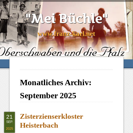
"Mei Büchle"
www.franz-karl.net
Monatliches Archiv:
September 2025
Zisterzienserkloster
21
SEP.
Heisterbach
2025