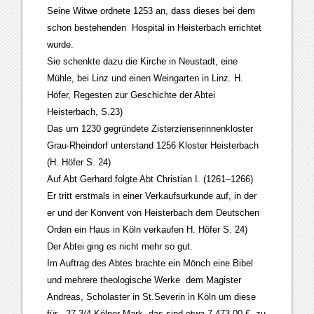
Seine Witwe ordnete 1253 an, dass dieses bei dem
schon bestehenden Hospital in Heisterbach errichtet
wurde.
Sie schenkte dazu die Kirche in Neustadt, eine
Mühle, bei Linz und einen Weingarten in Linz. H.
Höfer, Regesten zur Geschichte der Abtei
Heisterbach, S.23)
Das um 1230 gegründete Zisterzienserinnenkloster
Grau-Rheindorf unterstand 1256 Kloster Heisterbach
(H. Höfer S. 24)
Auf Abt Gerhard folgte Abt Christian I. (1261–1266)
Er tritt erstmals in einer Verkaufsurkunde auf, in der
er und der Konvent von Heisterbach dem Deutschen
Orden ein Haus in Köln verkaufen H. Höfer S. 24)
Der Abtei ging es nicht mehr so gut.
Im Auftrag des Abtes brachte ein Mönch eine Bibel
und mehrere theologische Werke dem Magister
Andreas, Scholaster in St.Severin in Köln um diese
für 27 3/4 Kölner Mark, das sind etwa 7.473,00 €, zu