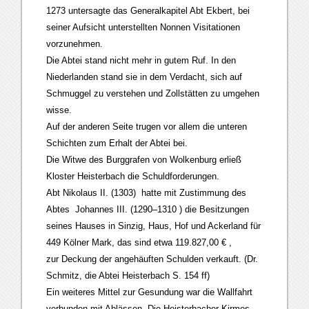
1273 untersagte das Generalkapitel Abt Ekbert, bei
seiner Aufsicht unterstellten Nonnen Visitationen
vorzunehmen.
Die Abtei stand nicht mehr in gutem Ruf. In den
Niederlanden stand sie in dem Verdacht, sich auf
Schmuggel zu verstehen und Zollstätten zu umgehen
wisse.
Auf der anderen Seite trugen vor allem die unteren
Schichten zum Erhalt der Abtei bei.
Die Witwe des Burggrafen von Wolkenburg erließ
Kloster Heisterbach die Schuldforderungen.
Abt Nikolaus II. (1303) hatte mit Zustimmung des
Abtes Johannes III. (1290–1310 ) die Besitzungen
seines Hauses in Sinzig, Haus, Hof und Ackerland für
449 Kölner Mark, das sind etwa 119.827,00 € ,
zur Deckung der angehäuften Schulden verkauft. (Dr.
Schmitz, die Abtei Heisterbach S. 154 ff)
Ein weiteres Mittel zur Gesundung war die Wallfahrt
verbunden mit Ablässen. Die Heisterbacher Kirmes