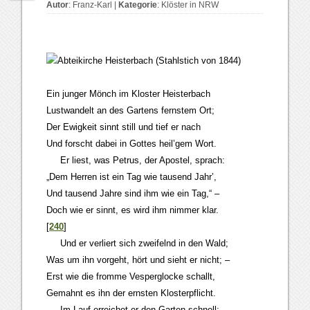
Autor
:
Franz-Karl
|
Kategorie
:
Klöster in NRW
Ein junger Mönch im Kloster Heisterbach
Lustwandelt an des Gartens fernstem Ort;
Der Ewigkeit sinnt still und tief er nach
Und forscht dabei in Gottes heil’gem Wort.
Er liest, was Petrus, der Apostel, sprach:
„Dem Herren ist ein Tag wie tausend Jahr’,
Und tausend Jahre sind ihm wie ein Tag,“ –
Doch wie er sinnt, es wird ihm nimmer klar.
[
240
]
Und er verliert sich zweifelnd in den Wald;
Was um ihn vorgeht, hört und sieht er nicht; –
Erst wie die fromme Vesperglocke schallt,
Gemahnt es ihn der ernsten Klosterpflicht.
Im Lauf erreichet er den Garten schnell;