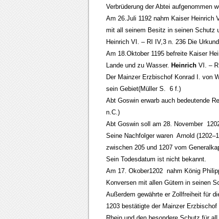
Verbrüderung der Abtei aufgenommen word
Am 26.Juli 1192 nahm Kaiser Heinrich V
mit all seinem Besitz in seinen Schutz
Heinrich VI. – RI IV,3 n. 236 Die Urkunde
Am 18.Oktober 1195 befreite Kaiser Hein
Lande und zu Wasser.
Heinrich
VI. – R
Der Mainzer Erzbischof Konrad I. von Wit
sein Gebiet(Müller S. 6 f.)
Abt Goswin erwarb auch bedeutende Reli
n.C.)
Abt Goswin soll am 28. November 1202
Seine Nachfolger waren Arnold (1202–12
zwischen 205 und 1207 vom Generalkapi
Sein Todesdatum ist nicht bekannt.
Am 17. Okober1202 nahm König Philipp
Konversen mit allen Gütern in seinen S
Außerdem gewährte er Zollfreiheit für d
1203 bestätigte der Mainzer Erzbischof 
Rhein und den besondere Schutz für all 