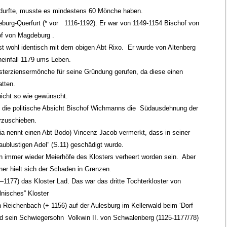
n durfte, musste es mindestens 60 Mönche haben.
urg-Querfurt (* vor 1116-1192). Er war von 1149-1154 Bischof von
f von Magdeburg .
ist wohl identisch mit dem obigen Abt Rixo. Er wurde von Altenberg
infall 1179 ums Leben.
sterziensermönche für seine Gründung gerufen, da diese einen
atten.
nicht so wie gewünscht.
hl die politische Absicht Bischof Wichmanns die Südausdehnung der
orzuschieben.
ia nennt einen Abt Bodo) Vincenz Jacob vermerkt, dass in seiner
aublustigen Adel” (S.11) geschädigt wurde.
en immer wieder Meierhöfe des Klosters verheert worden sein. Aber
er hielt sich der Schaden in Grenzen.
–1177) das Kloster Lad. Das war das dritte Tochterkloster von
lnisches” Kloster
 Reichenbach (+ 1156) auf der Aulesburg im Kellerwald beim ‘Dorf
und sein Schwiegersohn Volkwin II. von Schwalenberg (1125-1177/78)