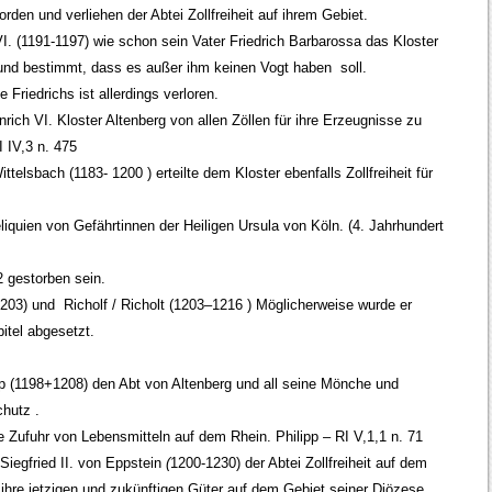
en und verliehen der Abtei Zollfreiheit auf ihrem Gebiet.
I. (1191-1197) wie schon sein Vater Friedrich Barbarossa das Kloster
 und bestimmt, dass es außer ihm keinen Vogt haben soll.
 Friedrichs ist allerdings verloren.
rich VI. Kloster Altenberg von allen Zöllen für ihre Erzeugnisse zu
I IV,3 n. 475
telsbach (1183- 1200 ) erteilte dem Kloster ebenfalls Zollfreiheit für
quien von Gefährtinnen der Heiligen Ursula von Köln. (4. Jahrhundert
 gestorben sein.
03) und Richolf / Richolt (1203–1216 ) Möglicherweise wurde er
tel abgesetzt.
 (1198+1208) den Abt von Altenberg und all seine Mönche und
chutz .
ie Zufuhr von Lebensmitteln auf dem Rhein. Philipp – RI V,1,1 n. 71
Siegfried II. von Eppstein
(
1200-1230) der Abtei Zollfreiheit auf dem
ihre jetzigen und zukünftigen Güter auf dem Gebiet seiner Diözese.