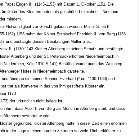
on Papst Eugen III. (1145-1153) mit Datum 1. Oktober 1151. Die
 Die Güter des Klosters urden als geschützt bezeichnet . Niemand
der mindern.
rer Notwendigkeit vor Gericht geladen werden. Müller S. 65 ff.
5-1162) 1158 nahm der Kölner Erzbischof Friedrich II. von Berg (1156
hutz und bestätigte dessen Besitzungen.Müller S.61.
nz II. (1130-1143 Kloster Altenberg in seinen Schutz und bestätigte
loster Altenberg und der St. Petersackerhof bei Niederheimbach in
en Niederrhein, Köln 1910,S.141) Bestätigt wurde auch das Weinberg
ltenberger Hofes in Niederheimbach darstellte.
aft und übergab sie seinen Söhnen Everhard (* um 1130-1180) und
lbst trat als Konverse in das von ihm gestiftete Kloster ein.
ober 1170
73),der urkundlich nicht belegt ist.
n ihm, dass Adolf II von Berg als Mönch in Altenberg starb und dass
n Altenberg bestattet wurde.
kloster gegründet. Kloster Altenberg hatte in dieser Zeit einen enormen
b in der Lage in einem kurzen Zeitraum so viele Töchterklöster zu