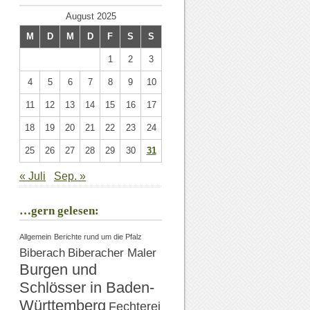
August 2025
M
D
M
D
F
S
S
1
2
3
4
5
6
7
8
9
10
11
12
13
14
15
16
17
18
19
20
21
22
23
24
25
26
27
28
29
30
31
« Juli
Sep. »
…gern gelesen:
Allgemein
Berichte rund um die Pfalz
Biberach
Biberacher Maler
Burgen und
Schlösser in Baden-
Württemberg
Fechterei