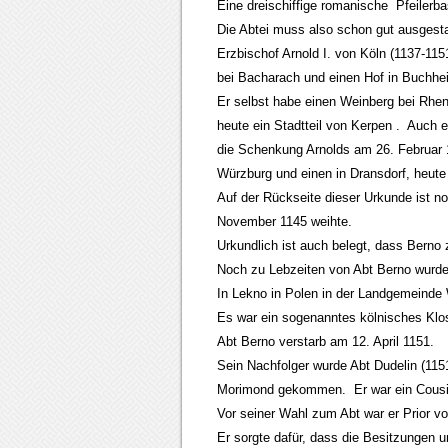
Eine dreischiffige romanische Pfeilerba
Die Abtei muss also schon gut ausgesta
Erzbischof Arnold I. von Köln (1137-115
bei Bacharach und einen Hof in Buchhei
Er selbst habe einen Weinberg bei Rhe
heute ein Stadtteil von Kerpen . Auch e
die Schenkung Arnolds am 26. Februar 1
Würzburg und einen in Dransdorf, heute 
Auf der Rückseite dieser Urkunde ist n
November 1145 weihte.
Urkundlich ist auch belegt, dass Berno 
Noch zu Lebzeiten von Abt Berno wurde 
In Lekno in Polen in der Landgemeinde 
Es war ein sogenanntes kölnisches Klo
Abt Berno verstarb am 12. April 1151.
Sein Nachfolger wurde Abt Dudelin (115
Morimond gekommen. Er war ein Cousi
Vor seiner Wahl zum Abt war er Prior vo
Er sorgte dafür, dass die Besitzungen u