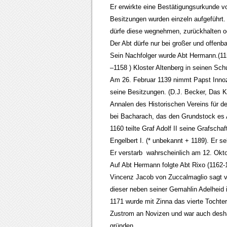
Er erwirkte eine Bestätigungsurkunde v
Besitzungen wurden einzeln aufgeführt.
dürfe diese wegnehmen, zurückhalten o
Der Abt dürfe nur bei großer und offenba
Sein Nachfolger wurde Abt Hermann.(115
–1158 ) Kloster Altenberg in seinen Sc
Am 26. Februar 1139 nimmt Papst Innoze
seine Besitzungen. (D.J. Becker, Das K
Annalen des Historischen Vereins für d
bei Bacharach, das den Grundstock es A
1160 teilte Graf Adolf II seine Grafsch
Engelbert I. (* unbekannt + 1189). Er se
Er verstarb wahrscheinlich am 12. Okt
Auf Abt Hermann folgte Abt Rixo (1162-11
Vincenz Jacob von Zuccalmaglio sagt vo
dieser neben seiner Gemahlin Adelheid i
1171 wurde mit Zinna das vierte Tochter
Zustrom an Novizen und war auch deshal
gründen.