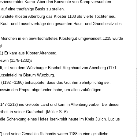
terzienserabtei Kamp. Aber drei Konvente von Kamp versuchten
 auf eine tragfähige Basis zu stellen.
ründete Kloster Altenburg das Kloster 1188 als vierte Tochter neu.
 Kauf- und Tauschverträge den gesamten Haus- und Grundbesitz des
n Mönchen in ein bewirtschaftetes Klostergut umgewandelt.1215 wurde
gt.
1) Er kam aus Kloster Altenberg.
swin (1179-1202)s
elt, ist von dem Würzburger Bischof Reginhard von Abenberg (1171 –
 Lützelnfeld im Bistum Würzburg.
 (1192 –1196) behauptete, dass das Gut ihm zehntpflichtig sei.
oswin den Propst abgefunden habe, um allen zukünftigen
147-1212) ins Gelobte Land und kam in Altenberg vorbei. Bei dieser
iheit in seiner Grafschaft.(Müller S. 6)
e die Schenkung eines Hofes Isenkroidt heute im Kreis Jülich. Lucius
) und seine Gemahlin Richardis waren 1188 in eine geistliche