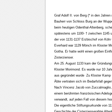
Graf Adolf II. von Berg (* in den Jahre
Bauherr von Schloss Burg an der Wuppe
beim heutigen Odenthal-Altenberg, schen
spätestens um 1100- † zwischen 1145 u
der von 1131-1137 Erzbischof von Köln 
Everhard war 1129 Mönch im Kloster Mo
Gotha. Er hatte wohl einen großen Einf
Zisterzienser.
Am 25. August 1133 kam der Gründungs
Kloster Morimond. Es wurde nur 10 Jah
aus gegründet wurde Zu Kloster Kamp h
Äbte vertraten sich im Bedarfsfall gegen
Nach Vincenz Jacob von Zuccalmaglio, 
einem berühmten französischen Adelsge
verwandt, auf jeden Fall von diesem ho
Die eigentliche Stiftungsurkunde von 11
Geschichte der Cisterzienserabtei Alte