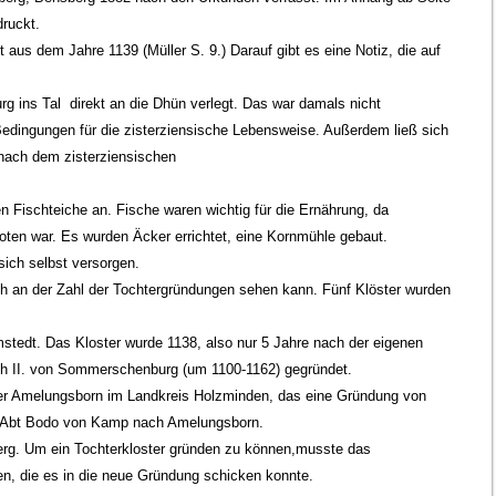
ruckt.
aus dem Jahre 1139 (Müller S. 9.) Darauf gibt es eine Notiz, die auf
rg ins Tal direkt an die Dhün verlegt. Das war damals nicht
edingungen für die zisterziensische Lebensweise. Außerdem ließ sich
 nach dem zisterziensischen
 Fischteiche an. Fische waren wichtig für die Ernährung, da
en war. Es wurden Äcker errichtet, eine Kornmühle gebaut.
sich selbst versorgen.
uch an der Zahl der Tochtergründungen sehen kann. Fünf Klöster wurden
mstedt. Das Kloster wurde 1138, also nur 5 Jahre nach der eigenen
ich II. von Sommerschenburg (um 1100-1162) gegründet.
r Amelungsborn im Landkreis Holzminden, das eine Gründung von
m Abt Bodo von Kamp nach Amelungsborn.
rg. Um ein Tochterkloster gründen zu können,musste das
en, die es in die neue Gründung schicken konnte.