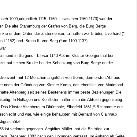
n nach 1090,urkundlich 1115–1160.+ zwischen 1160-1170) war der
r. Die alte Stammburg der Grafen von Berg, die Burg Berge
kte er dem Orden der Zisterzienser. Er hatte zwei Brüder, Everhard (*
nd 1152) und Bruno II. von Berg (*um 1100-1137),
war.
rimond in Burgund. Er war 1143 Abt im Kloster Georgenthal bei
luss auf seinen Bruder bei der Schenkung von Burg Berge an die
konvent mit 12 Mönchen angeführt von Berno, dem ersten Abt aus
re nach der Gründung von Kloster Kamp, das ebenfalls von Morimond
atte Altenberg zeit seines Bestehens immer beste Beziehungen.Die
seitig. In Notlagen und Konflikten halfen sich die Abteien gegenseitig.
Das Kloster Altenberg im Dhünthale, Elberfeld 1851,S.9 stammte aus
schlecht und war, wie einige behaupten mit Bernard von Clairvaux
chgeschätzt.
33 ist verloren gegangen. Aegidius Müller hat die Beiträge zur
nberg, Bensberg 1882 nach den Urkunden verfasst. Im Anhang ab Seite