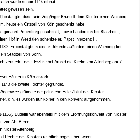
silika wurde schon 1145 erbaut.
ttet gewesen sein.
1)bestätigte, dass sein Vorgänger Bruno II.dem Kloster einen Weinberg
m, heute ein Ortsteil von Köln geschenkt habe.
ns genannt Petersberg geschenkt, sowie Ländereien bei Blatzheim,
inen Hof in Westfalen schenkte er. Papst Innozenz II.
139. Er bestätigte in dieser Urkunde außerdem einen Weinberg bei
ein Stadtteil von Bonn.
och vermerkt, dass Erzbischof Arnold die Kirche von Altenberg am 7.
zwei Häuser in Köln erwarb.
1143 die zweite Tochter gegründet.
Wągrowiec gründete der polnische Edle Zbilut das Kloster.
ster, d.h. es wurden nur Kölner in den Konvent aufgenommen.
1-1155). Dudelin war ebenfalls mit dem Eröffnungskonvent von Kloster
n von Abt Berno.
n Kloster Altenberg.
nd Rechte des Klosters rechtlich abgesichert waren.