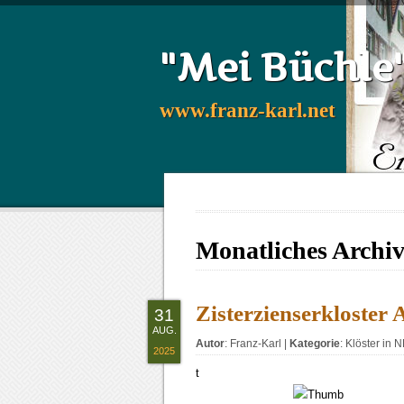
"Mei Büchle
www.franz-karl.net
Monatliches Archi
Zisterzienserkloster 
31
AUG.
Autor
:
Franz-Karl
|
Kategorie
:
Klöster in
2025
t