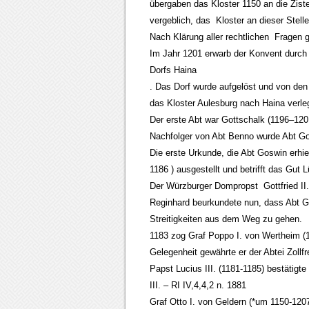
übergaben das Kloster 1150 an die Zis
vergeblich, das Kloster an dieser Stelle
Nach Klärung aller rechtlichen Fragen g
Im Jahr 1201 erwarb der Konvent durch
Dorfs Haina
. Das Dorf wurde aufgelöst und von de
das Kloster Aulesburg nach Haina verle
Der erste Abt war Gottschalk (1196–120
Nachfolger von Abt Benno wurde Abt Go
Die erste Urkunde, die Abt Goswin erhi
1186 ) ausgestellt und betrifft das Gut
Der Würzburger Dompropst Gottfried II.
Reginhard beurkundete nun, dass Abt G
Streitigkeiten aus dem Weg zu gehen.
1183 zog Graf Poppo I. von Wertheim (1
Gelegenheit gewährte er der Abtei Zollfre
Papst Lucius III. (1181-1185) bestätigt
III. – RI IV,4,4,2 n. 1881
Graf Otto I. von Geldern (*um 1150-1207