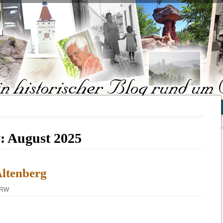
"
v:
August 2025
Altenberg
 NRW