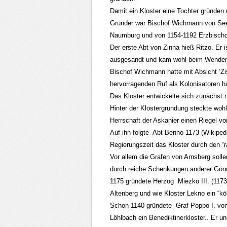
Damit ein Kloster eine Tochter gründe
Gründer war Bischof Wichmann von Seeb
Naumburg und von 1154-1192 Erzbischo
Der erste Abt von Zinna hieß Ritzo. Er 
ausgesandt und kam wohl beim Wendene
Bischof Wichmann hatte mit Absicht ‘Zi
hervorragenden Ruf als Kolonisatoren h
Das Kloster entwickelte sich zunächst 
Hinter der Klostergründung steckte wo
Herrschaft der Askanier einen Riegel v
Auf ihn folgte Abt Benno 1173 (Wikiped
Regierungszeit das Kloster durch den “r
Vor allem die Grafen von Arnsberg soll
durch reiche Schenkungen anderer Gönn
1175 gründete Herzog Miezko III. (1173
Altenberg und wie Kloster Lekno ein “kö
Schon 1140 gründete Graf Poppo I. von
Löhlbach ein Benediktinerkloster.. Er 