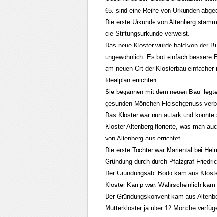
65. sind eine Reihe von Urkunden abged
Die erste Urkunde von Altenberg stammt 
die Stiftungsurkunde verweist.
Das neue Kloster wurde bald von der Bu
ungewöhnlich. Es bot einfach bessere B
am neuen Ort der Klosterbau einfacher
Idealplan errichten.
Sie begannen mit dem neuen Bau, legten
gesunden Mönchen Fleischgenuss verbot
Das Kloster war nun autark und konnte 
Kloster Altenberg florierte, was man a
von Altenberg aus errichtet.
Die erste Tochter war Mariental bei Hel
Gründung durch durch Pfalzgraf Friedr
Der Gründungsabt Bodo kam aus Kloste
Kloster Kamp war. Wahrscheinlich ka
Der Gründungskonvent kam aus Altenbe
Mutterkloster ja über 12 Mönche verfüg