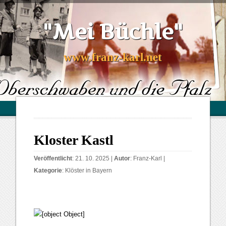
"Mei Büchle"
www.franz-karl.net
Kloster Kastl
Veröffentlicht
: 21. 10. 2025 |
Autor
:
Franz-Karl
|
Kategorie
:
Klöster in Bayern